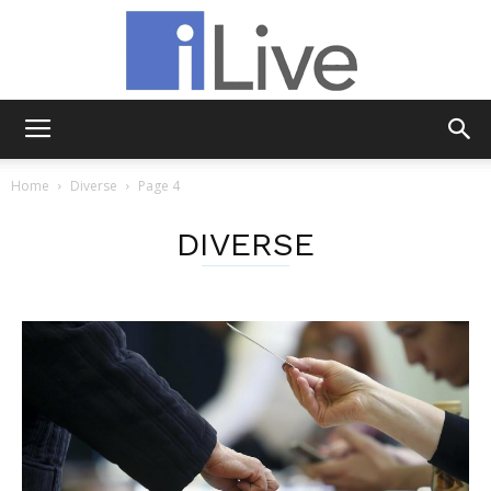
iLive
Home
Diverse
Page 4
DIVERSE