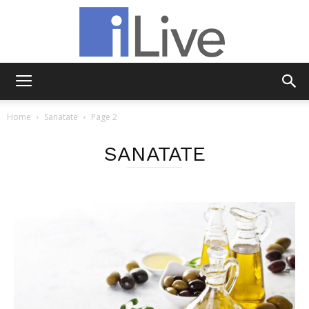
iLive
Home
Sanatate
Page 2
SANATATE