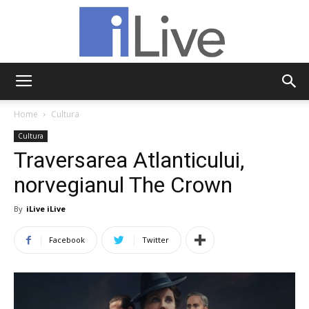
iLive
Home
Cultura
Cultura
Traversarea Atlanticului,
norvegianul The Crown
By
iLive iLive
Facebook
Twitter