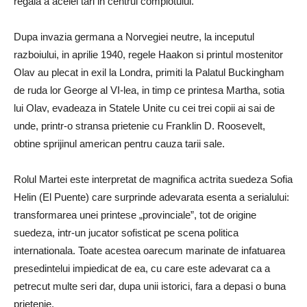
regala a acelei tari in centrul complotului.
Dupa invazia germana a Norvegiei neutre, la inceputul
razboiului, in aprilie 1940, regele Haakon si printul mostenitor
Olav au plecat in exil la Londra, primiti la Palatul Buckingham
de ruda lor George al VI-lea, in timp ce printesa Martha, sotia
lui Olav, evadeaza in Statele Unite cu cei trei copii ai sai de
unde, printr-o stransa prietenie cu Franklin D. Roosevelt,
obtine sprijinul american pentru cauza tarii sale.
Rolul Martei este interpretat de magnifica actrita suedeza Sofia
Helin (El Puente) care surprinde adevarata esenta a serialului:
transformarea unei printese „provinciale”, tot de origine
suedeza, intr-un jucator sofisticat pe scena politica
internationala.
Toate acestea oarecum marinate de infatuarea
presedintelui impiedicat de ea, cu care este adevarat ca a
petrecut multe seri dar, dupa unii istorici, fara a depasi o buna
prietenie.