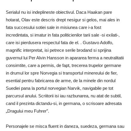
Serialul nu isi indeplineste obiectivul.
Daca Haakan pare
hotarat, Olav este descris drept nesigur si gelos, mai ales in
fata succesului sotiei sale in misiunea care i-a fost
incredintata, si imatur in fata politicienilor tarii sale -si exilati-,
care isi pierdusera respectul fata de el. .
Gustavo Adolfo,
magnific interpretat, isi petrece serile brodand si sprijina
guvernul lui Per Alvin Hansson in apararea ferma a neutralitatii
consimtite, care a permis, de fapt, trecerea trupelor germane
in drumul lor spre Norvegia si transportul minereului de fier,
esential pentru fabricarea de arme, de la minele din nordul
Suediei pana la portul norvegian Narvik, navigabile pe tot
parcursul anului.
Scriitorii isi iau razbunarea, nu atat de subtil,
cand il prezinta dictandu-si, in germana, o scrisoare adresata
„Dragului meu Fuhrer”.
Personajele se misca fluent in daneza, suedeza, germana sau