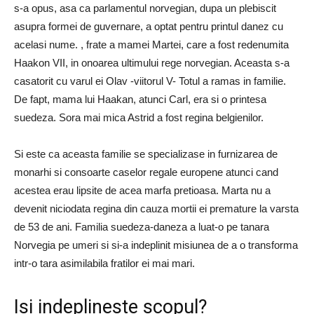
s-a opus, asa ca parlamentul norvegian, dupa un plebiscit
asupra formei de guvernare, a optat pentru printul danez cu
acelasi nume. , frate a mamei Martei, care a fost redenumita
Haakon VII, in onoarea ultimului rege norvegian.
Aceasta s-a
casatorit cu varul ei Olav -viitorul V- Totul a ramas in familie.
De fapt, mama lui Haakan, atunci Carl, era si o printesa
suedeza.
Sora mai mica Astrid a fost regina belgienilor.
Si este ca aceasta familie se specializase in furnizarea de
monarhi si consoarte caselor regale europene atunci cand
acestea erau lipsite de acea marfa pretioasa.
Marta nu a
devenit niciodata regina din cauza mortii ei premature la varsta
de 53 de ani.
Familia suedeza-daneza a luat-o pe tanara
Norvegia pe umeri si si-a indeplinit misiunea de a o transforma
intr-o tara asimilabila fratilor ei mai mari.
Isi indeplineste scopul?