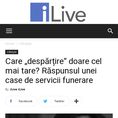
iLive
Home
Lifestyle
Lifestyle
Care „despărțire” doare cel
mai tare? Răspunsul unei
case de servicii funerare
By
iLive iLive
Facebook
Twitter