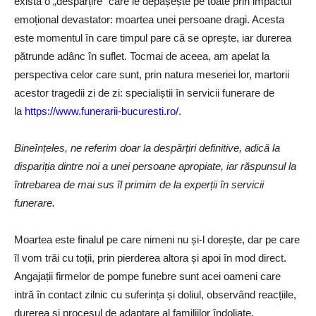
există o „despărțire” care le depășește pe toate prin impactul
emoțional devastator: moartea unei persoane dragi. Acesta
este momentul în care timpul pare că se oprește, iar durerea
pătrunde adânc în suflet. Tocmai de aceea, am apelat la
perspectiva celor care sunt, prin natura meseriei lor, martorii
acestor tragedii zi de zi: specialiștii în servicii funerare de
la
https://www.funerarii-bucuresti.ro/
.
Bineînțeles, ne referim doar la despărțiri definitive, adică la
dispariția dintre noi a unei persoane apropiate, iar răspunsul la
întrebarea de mai sus îl primim de la experții în servicii
funerare.
Moartea este finalul pe care nimeni nu și-l dorește, dar pe care
îl vom trăi cu toții, prin pierderea altora și apoi în mod direct.
Angajații firmelor de pompe funebre sunt acei oameni care
intră în contact zilnic cu suferința și doliul, observând reacțiile,
durerea și procesul de adaptare al familiilor îndoliate.