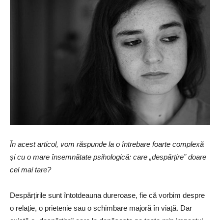
În acest articol, vom răspunde la o întrebare foarte complexă
și cu o mare însemnătate psihologică: care „despărțire” doare
cel mai tare?
Despărțirile sunt întotdeauna dureroase, fie că vorbim despre
o relație, o prietenie sau o schimbare majoră în viață. Dar