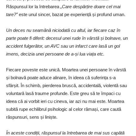
Răspunsul lor la întrebarea
„Care despărțire doare cel mai
tare?”
este unul sincer, bazat pe experiență și profund uman.
Un deces nu seamănă niciodată cu altul, iar fiecare caz în
parte poate fi diferit: decesul unei rude în vârstă și bolnave, un
accident fulgerător, un AVC sau un infarct care lasă un gol
imens, decizia unei persoane de a-și lua viața etc.
Fiecare poveste este unică. Moartea unei persoane în vârstă
și bolnavă poate aduce alinare, în ideea că suferința s-a
sfârșit. În schimb, pierderea bruscă, accidentală, violentă sau
voluntară lasă traume profunde. Este greu să te împaci cu
ideea că ai vorbit ieri cu cineva, iar azi nu mai este. Moartea
subită rupe echilibrul psihologic al celor rămași, care caută
răspunsuri, sens și liniște.
În aceste condiții, răspunsul la întrebarea de mai sus capătă