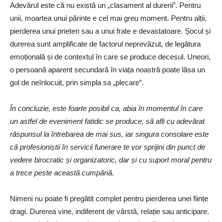
Adevărul este că nu există un „clasament al durerii”. Pentru
unii, moartea unui părinte e cel mai greu moment. Pentru alții,
pierderea unui prieten sau a unui frate e devastatoare. Șocul și
durerea sunt amplificate de factorul neprevăzut, de legătura
emoțională și de contextul în care se produce decesul. Uneori,
o persoană aparent secundară în viața noastră poate lăsa un
gol de neînlocuit, prin simpla sa „plecare”.
În concluzie, este foarte posibil ca, abia în momentul în care
un astfel de eveniment fatidic se produce, să afli cu adevărat
răspunsul la întrebarea de mai sus, iar singura consolare este
că profesioniștii în servicii funerare te vor sprijini din punct de
vedere birocratic și organizatoric, dar și cu suport moral pentru
a trece peste această cumpănă.
Nimeni nu poate fi pregătit complet pentru pierderea unei ființe
dragi. Durerea vine, indiferent de vârstă, relație sau anticipare.