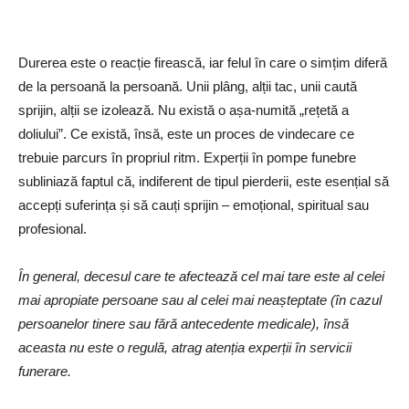
Durerea este o reacție firească, iar felul în care o simțim diferă
de la persoană la persoană. Unii plâng, alții tac, unii caută
sprijin, alții se izolează. Nu există o așa-numită „rețetă a
doliului”. Ce există, însă, este un proces de vindecare ce
trebuie parcurs în propriul ritm. Experții în pompe funebre
subliniază faptul că, indiferent de tipul pierderii, este esențial să
accepți suferința și să cauți sprijin – emoțional, spiritual sau
profesional.
În general, decesul care te afectează cel mai tare este al celei
mai apropiate persoane sau al celei mai neașteptate (în cazul
persoanelor tinere sau fără antecedente medicale), însă
aceasta nu este o regulă, atrag atenția experții în servicii
funerare.