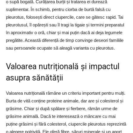
o supă bogată. Curățarea burții și tratarea ei durează
suplimentar. În schimb, pentru ciorba de burtă falsă cu
pleurotus, folosești direct ciupercile, care se gătesc rapid. Tai
pleurotusul, îl opărești sau îl tragi la tigaie și termini preparatul
în aproximativ o oră, chiar și mai puțin dacă ai deja legumele
pregătite. Această diferență de timp convinge deseori familiile
sau persoanele ocupate să aleagă varianta cu pleurotus.
Valoarea nutrițională și impactul
asupra sănătății
Valoarea nutrițională rămâne un criteriu important pentru mulți.
Burta de vită conține proteine animale, dar are și colesterol și
grăsime. Chiar și după spălare și fierbere, rămân urme de
grăsime animală. Dacă te interesează o mâncare cu mai
puține grăsimi și fără colesterol, ciupercile pleurotus reprezintă
o alegere potrivită. Ele oferă fibre, săruri minerale și un aport