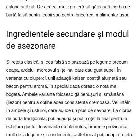
caloric scăzut. De aceea, mulți preferă să gătească ciorba de
burtă falsă pentru copii sau pentru orice regim alimentar ușor.
Ingredientele secundare și modul
de asezonare
Și rețeta clasică, și cea falsă se bazează pe legume precum
ceapa, ardeiul, morcovul și țelina, care dau gust supei. În
varianta cu ciuperci, unii adaugă kaiser, costiță afumată sau
bacon pentru aromă, în special dacă doresc o notă mai
bogată. Ambele variante folosesc gălbenușuri și smântână
(liezon) pentru a obține acea consistență cremoasă. Vei întâlni
în ambele și usturoi, care aduce un plus de savoare. La ciorba
de burtă tradițională, poți adăuga și puțin oțet la final pentru a
echilibra gustul. În varianta cu pleurotus, aromele provin mai
mult de la legume și condimente, astfel încât poți adapta rețeta