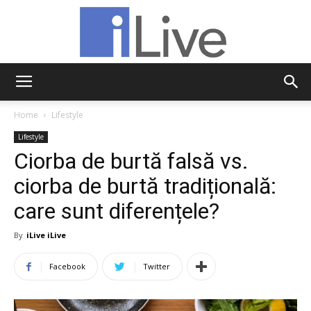
iLive
Home
Lifestyle
Lifestyle
Ciorba de burtă falsă vs.
ciorba de burtă tradițională:
care sunt diferențele?
By
iLive iLive
Facebook
Twitter