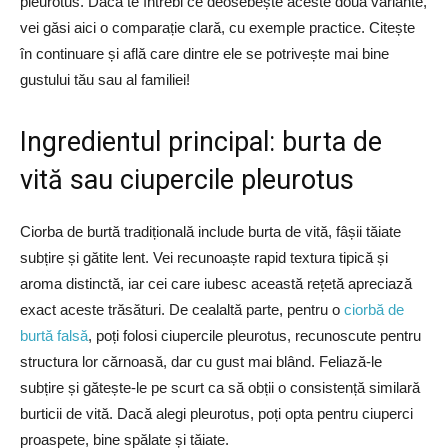
pleurotus. Dacă te întrebi ce deosebește aceste două variante,
vei găsi aici o comparație clară, cu exemple practice. Citește
în continuare și află care dintre ele se potrivește mai bine
gustului tău sau al familiei!
Ingredientul principal: burta de
vită sau ciupercile pleurotus
Ciorba de burtă tradițională include burta de vită, fâșii tăiate
subțire și gătite lent. Vei recunoaște rapid textura tipică și
aroma distinctă, iar cei care iubesc această rețetă apreciază
exact aceste trăsături. De cealaltă parte, pentru o
ciorbă de
burtă falsă
, poți folosi ciupercile pleurotus, recunoscute pentru
structura lor cărnoasă, dar cu gust mai blând. Feliază-le
subțire și gătește-le pe scurt ca să obții o consistență similară
burticii de vită. Dacă alegi pleurotus, poți opta pentru ciuperci
proaspete, bine spălate și tăiate.