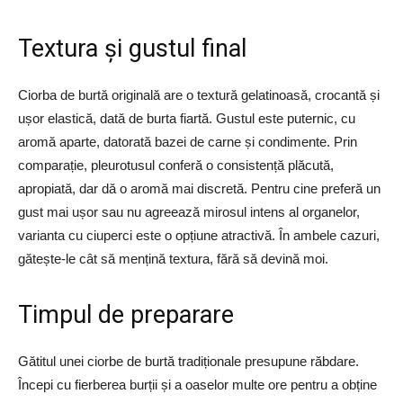
Textura și gustul final
Ciorba de burtă originală are o textură gelatinoasă, crocantă și
ușor elastică, dată de burta fiartă. Gustul este puternic, cu
aromă aparte, datorată bazei de carne și condimente. Prin
comparație, pleurotusul conferă o consistență plăcută,
apropiată, dar dă o aromă mai discretă. Pentru cine preferă un
gust mai ușor sau nu agreează mirosul intens al organelor,
varianta cu ciuperci este o opțiune atractivă. În ambele cazuri,
gătește-le cât să mențină textura, fără să devină moi.
Timpul de preparare
Gătitul unei ciorbe de burtă tradiționale presupune răbdare.
Începi cu fierberea burții și a oaselor multe ore pentru a obține