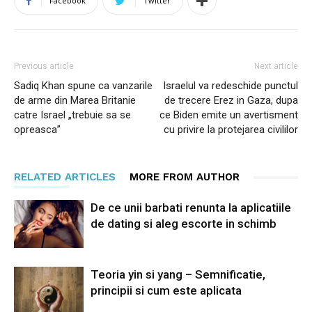
Facebook
Twitter
Previous article
Next article
Sadiq Khan spune ca vanzarile
Israelul va redeschide punctul
de arme din Marea Britanie
de trecere Erez in Gaza, dupa
catre Israel „trebuie sa se
ce Biden emite un avertisment
opreasca”
cu privire la protejarea civililor
RELATED ARTICLES
MORE FROM AUTHOR
De ce unii barbati renunta la aplicatiile
de dating si aleg escorte in schimb
Teoria yin si yang – Semnificatie,
principii si cum este aplicata