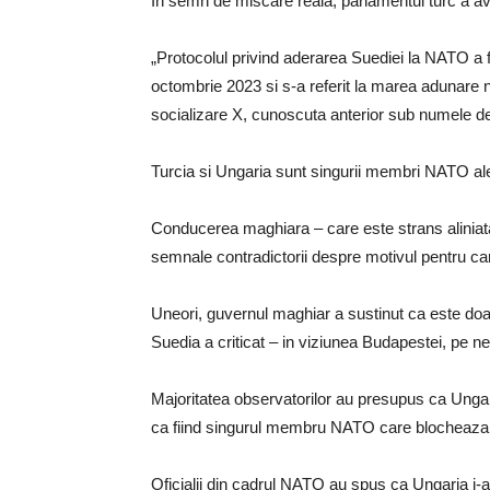
In semn de miscare reala, parlamentul turc a ava
„Protocolul privind aderarea Suediei la NATO a
octombrie 2023 si s-a referit la marea adunare n
socializare X, cunoscuta anterior sub numele de T
Turcia si Ungaria sunt singurii membri NATO ale
Conducerea maghiara – care este strans aliniat
semnale contradictorii despre motivul pentru care
Uneori, guvernul maghiar a sustinut ca este doar
Suedia a criticat – in viziunea Budapestei, pe 
Majoritatea observatorilor au presupus ca Ungari
ca fiind singurul membru NATO care blocheaza 
Oficialii din cadrul NATO au spus ca Ungaria i-a