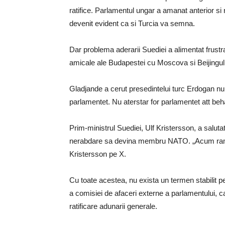
ratifice. Parlamentul ungar a amanat anterior si 
devenit evident ca si Turcia va semna.
Dar problema aderarii Suediei a alimentat frustra
amicale ale Budapestei cu Moscova si Beijingul
Gladjande a cerut presedintelui turc Erdogan nu 
parlamentet. Nu aterstar for parlamentet att beh
Prim-ministrul Suediei, Ulf Kristersson, a salut
nerabdare sa devina membru NATO. „Acum raman
Kristersson pe X.
Cu toate acestea, nu exista un termen stabilit pen
a comisiei de afaceri externe a parlamentului, car
ratificare adunarii generale.