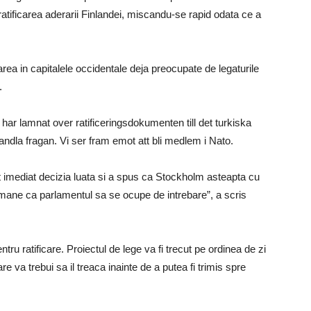
ratificarea aderarii Finlandei, miscandu-se rapid odata ce a
rea in capitalele occidentale deja preocupate de legaturile
.
har lamnat over ratificeringsdokumenten till det turkiska
andla fragan. Vi ser fram emot att bli medlem i Nato.
at imediat decizia luata si a spus ca Stockholm asteapta cu
e ca parlamentul sa se ocupe de intrebare”, a scris
tru ratificare. Proiectul de lege va fi trecut pe ordinea de zi
e va trebui sa il treaca inainte de a putea fi trimis spre