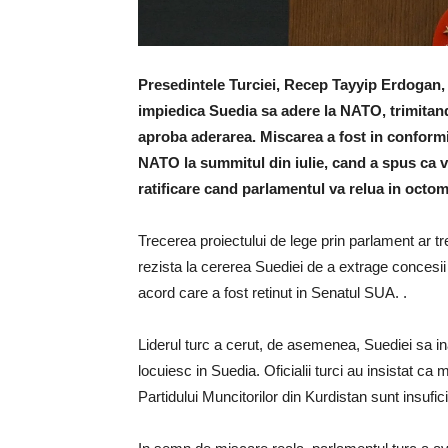
Presedintele Turciei, Recep Tayyip Erdogan, a
impiedica Suedia sa adere la NATO, trimitand
aproba aderarea. Miscarea a fost in conformi
NATO la summitul din iulie, cand a spus ca v
ratificare cand parlamentul va relua in octom
Trecerea proiectului de lege prin parlament ar tr
rezista la cererea Suediei de a extrage concesi
acord care a fost retinut in Senatul SUA. .
Liderul turc a cerut, de asemenea, Suediei sa in
locuiesc in Suedia. Oficialii turci au insistat ca
Partidului Muncitorilor din Kurdistan sunt insufic