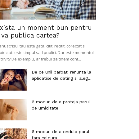
xista un moment bun pentru
 va publica cartea?
nuscrisul tau este gata, citit, recitit, corectat si
oiectat: este timpul sa-l publici. Dar este momentul
trivit? De exemplu, ar trebui sa tinem cont...
De ce unii barbati renunta la
aplicatiile de dating si aleg...
6 moduri de a proteja parul
de umiditate
6 moduri de a ondula parul
fara caldura