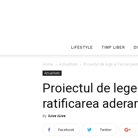
LIFESTYLE
TIMP LIBER
D
Home
Actualitate
Proiectul de lege al Turciei pen
Actualitate
Proiectul de lege
ratificarea adera
By
iLive iLive
Facebook
Twitter