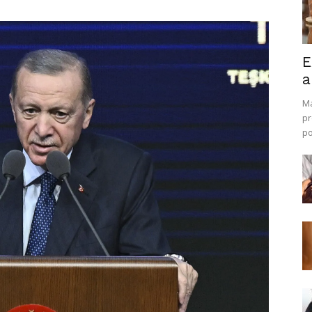
E
a
Ma
pr
po