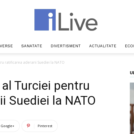
IVERSE
SANATATE
DIVERTISMENT
ACTUALITATE
ECO
iLive
tru ratificarea aderarii Suediei la NATO
U
 al Turciei pentru
rii Suediei la NATO
Google+
Pinterest