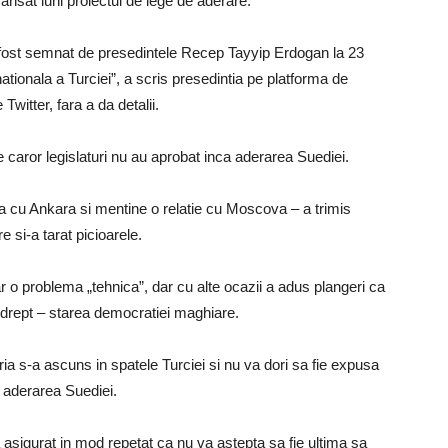
nsat luni proiectul de lege de aderare.
 fost semnat de presedintele Recep Tayyip Erdogan la 23
ationala a Turciei”, a scris presedintia pe platforma de
witter, fara a da detalii.
 caror legislaturi nu au aprobat inca aderarea Suediei.
a cu Ankara si mentine o relatie cu Moscova – a trimis
 si-a tarat picioarele.
 o problema „tehnica”, dar cu alte ocazii a adus plangeri ca
nedrept – starea democratiei maghiare.
a s-a ascuns in spatele Turciei si nu va dori sa fie expusa
aderarea Suediei.
 asigurat in mod repetat ca nu va astepta sa fie ultima sa