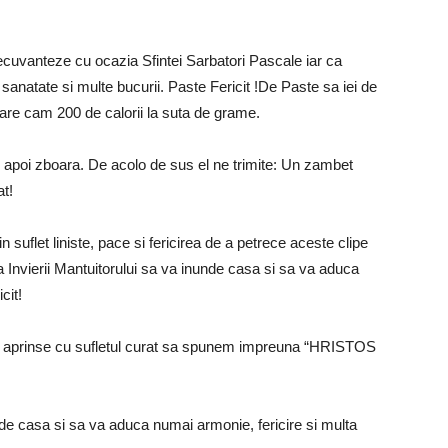
ecuvanteze cu ocazia Sfintei Sarbatori Pascale iar ca
 sanatate si multe bucurii. Paste Fericit !De Paste sa iei de
are cam 200 de calorii la suta de grame.
, apoi zboara. De acolo de sus el ne trimite: Un zambet
at!
 suflet liniste, pace si fericirea de a petrece aceste clipe
a Invierii Mantuitorului sa va inunde casa si sa va aduca
icit!
ri aprinse cu sufletul curat sa spunem impreuna “HRISTOS
unde casa si sa va aduca numai armonie, fericire si multa