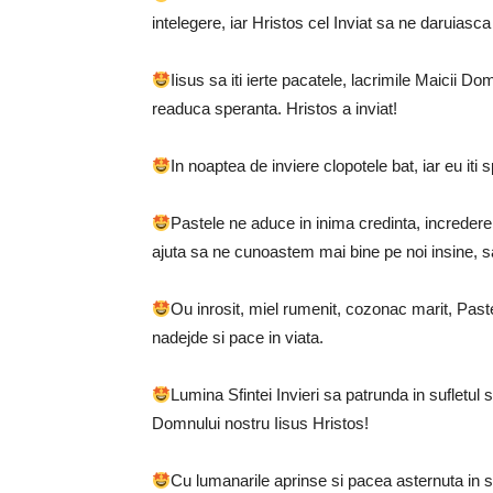
intelegere, iar Hristos cel Inviat sa ne daruiasca
Iisus sa iti ierte pacatele, lacrimile Maicii Dom
readuca speranta. Hristos a inviat!
In noaptea de inviere clopotele bat, iar eu iti
Pastele ne aduce in inima credinta, increder
ajuta sa ne cunoastem mai bine pe noi insine, sa 
Ou inrosit, miel rumenit, cozonac marit, Past
nadejde si pace in viata.
Lumina Sfintei Invieri sa patrunda in sufletul
Domnului nostru Iisus Hristos!
Cu lumanarile aprinse si pacea asternuta in suf