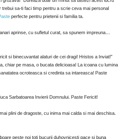
o zi grozava!” Dureaza doar un minut sa tastezi acest lucru
 ar trebui sa-ti faci timp pentru a scrie ceva mai personal
 Paste
perfecte pentru prietenii si familia ta.
umanari aprinse, cu sufletul curat, sa spunem impreuna…
icit si binecuvantat alaturi de cei dragi! Hristos a Inviat!”
sa, chiar pe masa, o bucata delicioasa! La icoana cu lumina
sanatatea ocroteasca si credinta sa intareasca! Paste
duca Sarbatoarea Invierii Domnului. Paste Fericit!
mai plini de dragoste, cu inima mai calda si mai deschisa.
oare peste noi toti bucurii duhovnicesti pace si buna