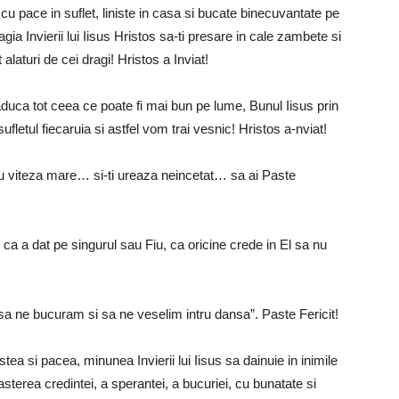
 cu pace in suflet, liniste in casa si bucate binecuvantate pe
ia Invierii lui Iisus Hristos sa-ti presare in cale zambete si
 alaturi de cei dragi! Hristos a Inviat!
aduca tot ceea ce poate fi mai bun pe lume, Bunul Iisus prin
n sufletul fiecaruia si astfel vom trai vesnic! Hristos a-nviat!
u viteza mare… si-ti ureaza neincetat… sa ai Paste
ca a dat pe singurul sau Fiu, ca oricine crede in El sa nu
a ne bucuram si sa ne veselim intru dansa”. Paste Fericit!
tea si pacea, minunea Invierii lui Iisus sa dainuie in inimile
sterea credintei, a sperantei, a bucuriei, cu bunatate si