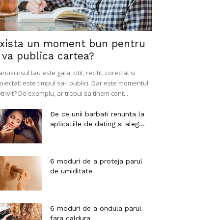
xista un moment bun pentru
 va publica cartea?
nuscrisul tau este gata, citit, recitit, corectat si
oiectat: este timpul sa-l publici. Dar este momentul
trivit? De exemplu, ar trebui sa tinem cont...
De ce unii barbati renunta la
aplicatiile de dating si aleg...
6 moduri de a proteja parul
de umiditate
6 moduri de a ondula parul
fara caldura