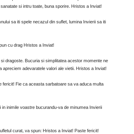
 sanatate si intru toate, buna sporire. Hristos a Inviat!
nului sa iti spele necazul din suflet, lumina Invierii sa iti
 spun cu drag Hristos a Inviat!
e si dragoste. Bucuria si simplitatea acestor momente ne
apreciem adevaratele valori ale vietii. Hristos a Inviat!
e fericit! Fie ca aceasta sarbatoare sa va aduca multa
 si in inimile voastre bucurandu-va de minumea Invierii
letul curat, va spun: Hristos a Inviat! Paste fericit!