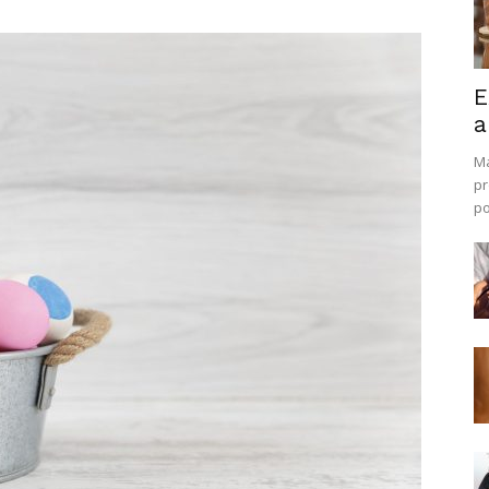
E
a
Ma
pr
po