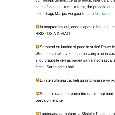
cu mesajul generic: ,,Paste fericit, sper ca ai 
pe telefon si sa il trimiti tuturor, dar probabil ca
celor dragi. Mai jos vei gasi lista cu
felicitari de
In noaptea Invierii, cand clopotele bat, cu l
HRISTOS A INVIAT!
Sarbatori cu lumina si pace in suflet! Paste fer
„Bucurie, veselie, voie buna pe campie si in ca
si cu dragoste divina, pacea sa va insoteasca, 
fericit! Sarbatori cu har!
Liniste sufleteasca, belsug si lumina sa va a
Sunt zile cand ne reamintim sa fim mai buni, 
Sarbatori fericite!
Luminoasa sarbatoare a Sfintelor Pasti sa cob