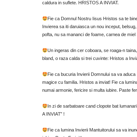
caldura in suflete. HRISTOS A INVIAT.
Fie ca Domnul Nostru Iisus Hristos sa te bin
Invierea sa iti daruiasca un nou inceput, belsug,
pofta, nu sa mananci de foame, carnea de miel 
Un ingeras din cer coboara, se roaga-n taina
bland, o raza calda si trei cuvinte: Hristos a Invi
Fie ca bucuria Invierii Domnului sa va aduca in
magice cu familia. Hristos a inviat! Fie ca lumin
numai armonie, fericire si multa iubire. Paste fer
In zi de sarbatoare cand clopote bat lumana
A INVIAT” !
Fie ca lumina Invierii Mantuitorului sa va in