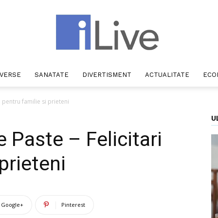
IVERSE
SANATATE
DIVERTISMENT
ACTUALITATE
ECO
iLive
i pentru familie si prieteni
U
e Paste – Felicitari
prieteni
Google+
Pinterest