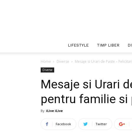
LIFESTYLE
TIMP LIBER
D
Home
Diverse
Mesaje si Urari de Paste – Felicitar
Diverse
Mesaje si Urari d
pentru familie si 
By
iLive iLive
Facebook
Twitter