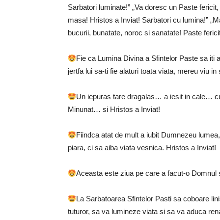
Sarbatori luminate!” „Va doresc un Paste fericit,
masa! Hristos a Inviat! Sarbatori cu lumina!” „Mag
bucurii, bunatate, noroc si sanatate! Paste fericit
Fie ca Lumina Divina a Sfintelor Paste sa iti 
jertfa lui sa-ti fie alaturi toata viata, mereu viu i
Un iepuras tare dragalas… a iesit in cale… c
Minunat… si Hristos a Inviat!
Fiindca atat de mult a iubit Dumnezeu lumea, 
piara, ci sa aiba viata vesnica. Hristos a Inviat!
Aceasta este ziua pe care a facut-o Domnul s
La Sarbatoarea Sfintelor Pasti sa coboare linis
tuturor, sa va lumineze viata si sa va aduca rena