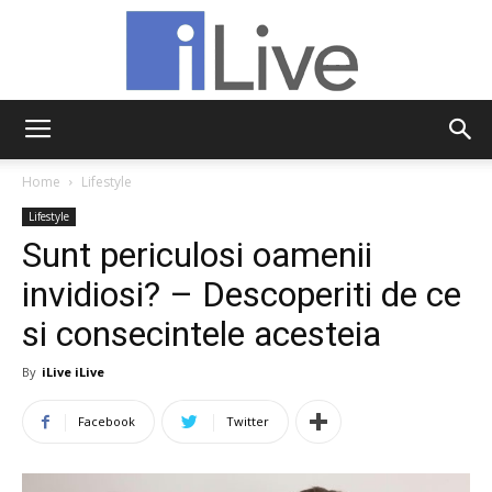
iLive
Home
Lifestyle
Lifestyle
Sunt periculosi oamenii
invidiosi? – Descoperiti de ce
si consecintele acesteia
By
iLive iLive
Facebook
Twitter