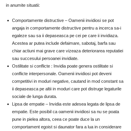
in anumite situatii:
Comportamente distructive – Oamenii invidiosi se pot
angaja in comportamente distructive pentru a incerca sa-i
egaleze sau sa ii depaseasca pe cei pe care ii invidiaza.
Acestea ar putea include defaimare, sabotaj, barfa sau
chiar actiuni mai grave care vizeaza deteriorarea reputatiei
sau succesului persoanei invidiate.
Ostilitate si conflicte : Invidia poate genera ostilitate si
conflicte interpersonale. Oamenii invidiosi pot deveni
competitivi in moduri negative, cautand in mod constant sa
ii depaseasca pe altii in moduri care pot distruge legaturile
sociale de lunga durata.
Lipsa de empatie – Invidia este adesea legata de lipsa de
empatie. Este posibil ca oamenii invidiosi sa nu se poata
pune in pielea altora, ceea ce poate duce la un
comportament egoist si daunator fara a lua in considerare