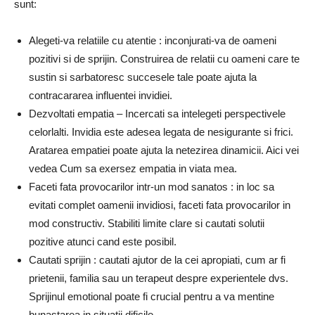
sunt:
Alegeti-va relatiile cu atentie : inconjurati-va de oameni
pozitivi si de sprijin. Construirea de relatii cu oameni care te
sustin si sarbatoresc succesele tale poate ajuta la
contracararea influentei invidiei.
Dezvoltati empatia – Incercati sa intelegeti perspectivele
celorlalti. Invidia este adesea legata de nesigurante si frici.
Aratarea empatiei poate ajuta la netezirea dinamicii. Aici vei
vedea Cum sa exersez empatia in viata mea.
Faceti fata provocarilor intr-un mod sanatos : in loc sa
evitati complet oamenii invidiosi, faceti fata provocarilor in
mod constructiv. Stabiliti limite clare si cautati solutii
pozitive atunci cand este posibil.
Cautati sprijin : cautati ajutor de la cei apropiati, cum ar fi
prietenii, familia sau un terapeut despre experientele dvs.
Sprijinul emotional poate fi crucial pentru a va mentine
bunastarea in situatii dificile.