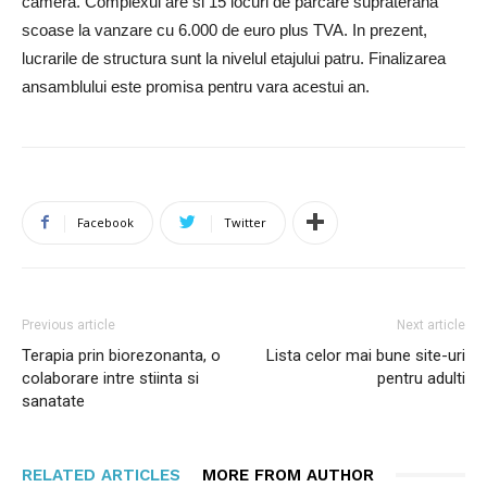
camera. Complexul are si 15 locuri de parcare supraterana
scoase la vanzare cu 6.000 de euro plus TVA. In prezent,
lucrarile de structura sunt la nivelul etajului patru. Finalizarea
ansamblului este promisa pentru vara acestui an.
Facebook
Twitter
Previous article
Next article
Terapia prin biorezonanta, o
Lista celor mai bune site-uri
colaborare intre stiinta si
pentru adulti
sanatate
RELATED ARTICLES
MORE FROM AUTHOR