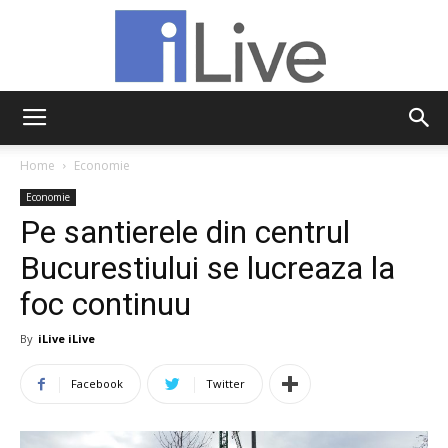
iLive
Home
Economie
Economie
Pe santierele din centrul
Bucurestiului se lucreaza la
foc continuu
By
iLive iLive
Facebook
Twitter