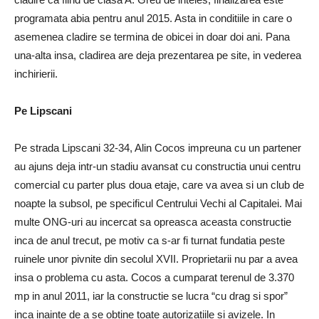
programata abia pentru anul 2015. Asta in conditiile in care o
asemenea cladire se termina de obicei in doar doi ani. Pana
una-alta insa, cladirea are deja prezentarea pe site, in vederea
inchirierii.
Pe Lipscani
Pe strada Lipscani 32-34, Alin Cocos impreuna cu un partener
au ajuns deja intr-un stadiu avansat cu constructia unui centru
comercial cu parter plus doua etaje, care va avea si un club de
noapte la subsol, pe specificul Centrului Vechi al Capitalei. Mai
multe ONG-uri au incercat sa opreasca aceasta constructie
inca de anul trecut, pe motiv ca s-ar fi turnat fundatia peste
ruinele unor pivnite din secolul XVII. Proprietarii nu par a avea
insa o problema cu asta. Cocos a cumparat terenul de 3.370
mp in anul 2011, iar la constructie se lucra “cu drag si spor”
inca inainte de a se obtine toate autorizatiile si avizele. In