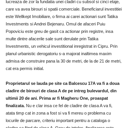
lucreaza de zor la fundatia unei cladiri cu subsol si cinci etaje,
care va avea birouri si spatii comerciale. Beneficiarul investitiei
este Wellkept Imobiliare, o firma ai carei actionari sunt Tatika
Investments si Andrei Bejenaru. Omul de afaceri Puiu
Popoviciu este greu de gasit ca actionar prin registre, insa
multe dintre afacerile sale sunt derulate prin Tatika
Investments, un vehicul investitional inregistrat in Cipru. Prin
planul urbanistic derogatoriu s-a majorat inaltimea maxim
admisa de construire pana la 30 de metri, de la de 21 de metri,
cat era permis initial.
Proprietarul se lauda pe site ca Balcescu 17A va fi a doua
cladire de birouri de clasa A de pe intreg bulevardul, din
ultimii 20 de ani. Prima ar fi Magheru One, proaspat
finalizata.
Nu e clar insa ce fel de cladire de clasa A va fi,
atata timp cat in zona a fost si va fi mereu o problema cu
locurile de parcare, criteriu important pentru a cataloga o
cladire ca fiind de clasa A. Greu de inteles, finalizarea este