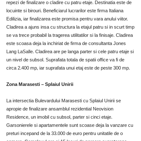
repezi de finalizare o cladire cu patru etaje. Destinatia este de
locuinte si birouri. Beneficiarul lucrarilor este firma Italiana
Edilizia, iar finalizarea este promisa pentru vara anului viitor.
Cladirea a ajuns insa cu structura la etajul patru si in scurt timp
se va trece probabil la tragerea utilitatilor si la finisaje. Cladirea
este scoasa deja la inchiriat de firma de consultanta Jones
Lang LaSalle. Cladirea are pe langa parter si cele patru etaje si
un nivel de subsol. Suprafata totala de spatii office va fi de
circa 2.400 mp, iar suprafata unui etaj este de peste 300 mp.
Zona Marasesti – Splaiul Unirii
La intersectia Bulevardului Marasesti cu Splaiul Unirii se
apropie de finalizare ansamblul rezidential Neovision
Residence, un imobil cu subsol, parter si cinci etaje.
Garsonierele si apartamentele sunt scoase deja la vanzare cu
preturi incepand de la 33.000 de euro pentru unitatile de o