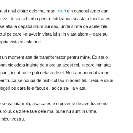
a si unul dintre cele mai mari
roluri
din canonul american.
tisezi, te va schimba pentru totdeauna si asta a facut acest
 se afla la capatul drumului sau, unde simte ca acele zile
l pe care l-a avut in viata lui si in viata altora – care au
pria viata si calatorie.
st un moment atat de transformator pentru mine. Exista o
t niciodata inainte de a prelua acest rol, in care intri atat
mpact, incat nu te poti detasa de el. Nu i-am acordat vreun
pentru ca se ocupa de psihicul tau in acest fel. Trebuie sa ai
legeri pe care le-a facut el, adica sa-i ia viata.
, ce se va intampla, asa ca este o poveste de avertizare nu
a rolul, ca zilele tale cele mai bune nu sunt in urma.
sihicul vostru.