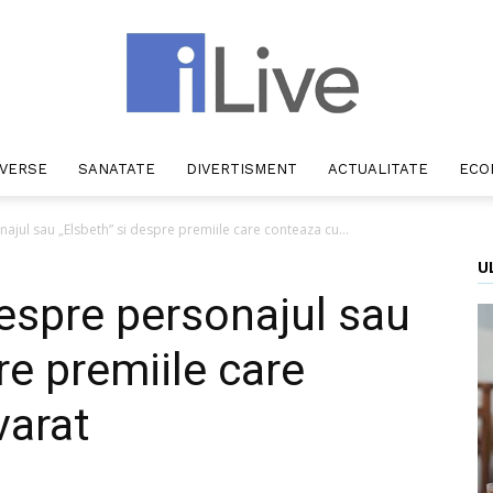
IVERSE
SANATATE
DIVERTISMENT
ACTUALITATE
ECO
iLive
jul sau „Elsbeth” si despre premiile care conteaza cu...
U
espre personajul sau
re premiile care
varat