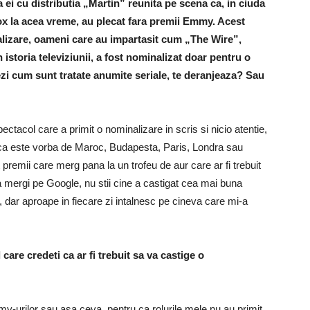
ei cu distributia „Martin” reunita pe scena ca, in ciuda
ox la acea vreme, au plecat fara premii Emmy. Acest
ializare, oameni care au impartasit cum „The Wire”,
 istoria televiziunii, a fost nominalizat doar pentru o
ezi cum sunt tratate anumite seriale, te deranjeaza? Sau
ectacol care a primit o nominalizare in scris si nicio atentie,
 ca este vorba de Maroc, Budapesta, Paris, Londra sau
emii care merg pana la un trofeu de aur care ar fi trebuit
sa mergi pe Google, nu stii cine a castigat cea mai buna
, dar aproape in fiecare zi intalnesc pe cineva care mi-a
 care credeti ca ar fi trebuit sa va castige o
-urilor sau asa ceva, pentru ca rolurile mele nu au primit