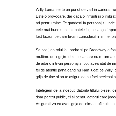
Willy Loman este un punct de varf in cariera me
Este o provocare, dar daca o infrunti si o imbra
rol pentru mine. Te gandesti la personaj si unde
cele mai bune sunt in spatele lui, pe langa impactu
fost lucruri pe care le-am considerat in mine. pro
Sa pot juca rolul la Londra si pe Broadway a fo
multime de ingrijire de sine la care nu m-am abona
de adanc intr-un personaj si poti avea atat de i
fel de atentie pana cand nu l-am jucat pe Willy, 
grija de tine si sa te asiguri ca nu faci aceleasi a
Intelegem de la inceput, datorita titlului piesei
doar pentru public, ci si pentru actorul care joac
Asigurati-va ca aveti grija de inima, sufletul si p