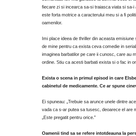
fiecare zi si incearca sa-si traiasca viata si sa-
este forta motrice a caracterului meu si a fi po
oamenilor.
Imi place ideea de thriller din aceasta emisiune s
de mine pentru ca exista ceva comedie in serial
imaginea barbatilor pe care ii cunosc, care au m
ordine. Stiu ca acesti barbati exista si o fac in o
Exista o scena in primul episod in care Els
cabinetul de medicamente. Ce ar spune cineva
Ei spuneau: „Trebuie sa arunce unele dintre aces
vada ca s-ar putea sa tusesc, deoarece el are m
„Este pregatit pentru orice.”
Oamenii tind sa se refere intotdeauna la per