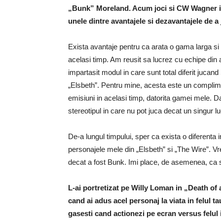
„Bunk” Moreland. Acum joci si CW Wagner in
unele dintre avantajele si dezavantajele de a
Exista avantaje pentru ca arata o gama larga si
acelasi timp. Am reusit sa lucrez cu echipe din 
impartasit modul in care sunt total diferit juc
„Elsbeth”. Pentru mine, acesta este un complime
emisiuni in acelasi timp, datorita gamei mele. Dac
stereotipul in care nu pot juca decat un singur lu
De-a lungul timpului, sper ca exista o diferenta i
personajele mele din „Elsbeth” si „The Wire”. Vre
decat a fost Bunk. Imi place, de asemenea, ca 
L-ai portretizat pe Willy Loman in „Death of
cand ai adus acel personaj la viata in felul 
gasesti cand actionezi pe ecran versus felul 