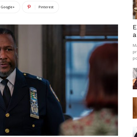
Google+
Pinterest
E
a
Ma
pr
po