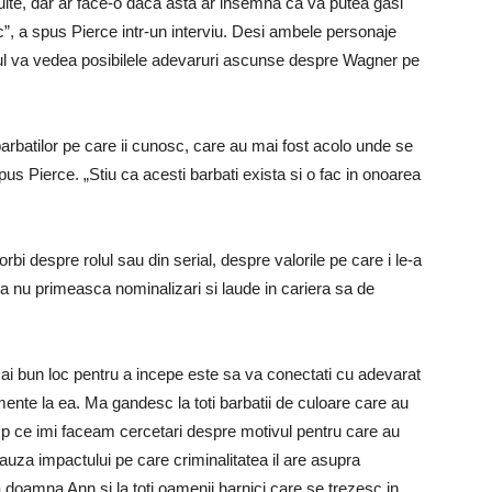
snuite, dar ar face-o daca asta ar insemna ca va putea gasi
ic”, a spus Pierce intr-un interviu. Desi ambele personaje
icul va vedea posibilele adevaruri ascunse despre Wagner pe
batilor pe care ii cunosc, care au mai fost acolo unde se
spus Pierce. „Stiu ca acesti barbati exista si o fac in onoarea
bi despre rolul sau din serial, despre valorile pe care i le-a
 sa nu primeasca nominalizari si laude in cariera sa de
 mai bun loc pentru a incepe este sa va conectati cu adevarat
mente la ea. Ma gandesc la toti barbatii de culoare care au
timp ce imi faceam cercetari despre motivul pentru care au
 cauza impactului pe care criminalitatea il are asupra
 doamna Ann si la toti oamenii harnici care se trezesc in