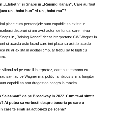
 „Elsbeth” si Snaps in „Raising Kanan”. Care au fost
 juca un „baiat bun” si un „baiat rau”?
 imi place cum personajele sunt capabile sa existe in
aceleasi decoruri si am avut actori de fundal care mi-au
and Snaps in „Raising Kanan” decat interpretand CW Wagner in
nt si acesta este lucrul care imi place sa existe aceste
a nu ar exista in acelasi timp, ar trebui sa te lupti cu
cru.
n viitorul rol pe care il interpretez, care nu seamana cu
au sa-l fac pe Wagner mai politic, ambitios si mai lungitor
sunt capabil sa arat dragostea neagra la maxim.
 a Salesman” de pe Broadway in 2022. Cum te-ai simtit
tau? Ai putea sa vorbesti despre bucuria pe care o
in care te simti sa actionezi pe scena?