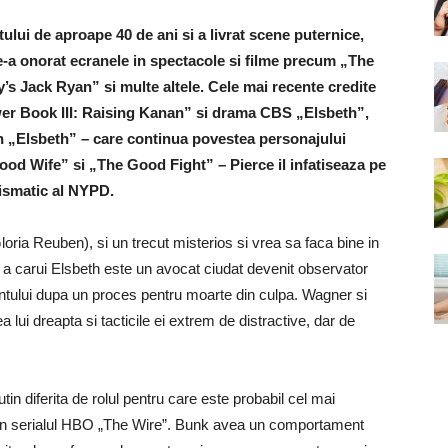
lui de aproape 40 de ani si a livrat scene puternice,
 ne-a onorat ecranele in spectacole si filme precum „The
s Jack Ryan” si multe altele. Cele mai recente credite
ower Book III: Raising Kanan” si drama CBS „Elsbeth”,
In „Elsbeth” – care continua povestea personajului
ood Wife” si „The Good Fight” – Pierce il infatiseaza pe
rismatic al NYPD.
ria Reuben), si un trecut misterios si vrea sa faca bine in
, a carui Elsbeth este un avocat ciudat devenit observator
ului dupa un proces pentru moarte din culpa. Wagner si
 lui dreapta si tacticile ei extrem de distractive, dar de
in diferita de rolul pentru care este probabil cel mai
din serialul HBO „The Wire”. Bunk avea un comportament