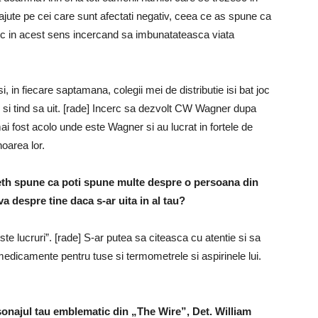
i ajute pe cei care sunt afectati negativ, ceea ce as spune ca
litic in acest sens incercand sa imbunatateasca viata
i, in fiecare saptamana, colegii mei de distributie isi bat joc
 si tind sa uit. [rade] Incerc sa dezvolt CW Wagner dupa
ai fost acolo unde este Wagner si au lucrat in fortele de
noarea lor.
beth spune ca poti spune multe despre o persoana din
 despre tine daca s-ar uita in al tau?
te lucruri”. [rade] S-ar putea sa citeasca cu atentie si sa
edicamente pentru tuse si termometrele si aspirinele lui.
sonajul tau emblematic din „The Wire”, Det. William