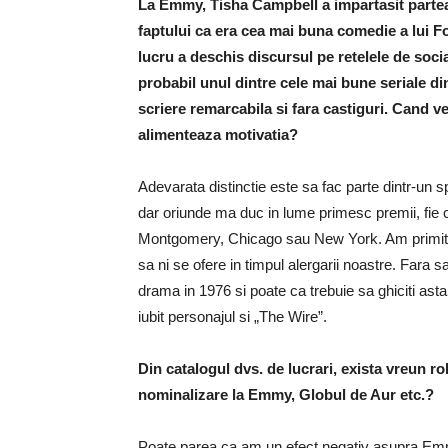
La Emmy, Tisha Campbell a impartasit partea 
faptului ca era cea mai buna comedie a lui F
lucru a deschis discursul pe retelele de soc
probabil unul dintre cele mai bune seriale din
scriere remarcabila
si fara castiguri. Cand v
alimenteaza motivatia?
Adevarata distinctie este sa fac parte dintr-un sp
dar oriunde ma duc in lume primesc premii, fie
Montgomery, Chicago sau New York. Am primit pr
sa ni se ofere in timpul alergarii noastre. Fara 
drama in 1976 si poate ca trebuie sa ghiciti asta
iubit personajul si „The Wire”.
Din catalogul dvs. de lucrari, exista vreun rol
nominalizare la Emmy, Globul de Aur etc.?
Poate parea ca am un efect negativ asupra Emmy