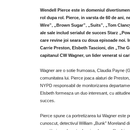
Wendell Pierce este in domeniul divertismentu
rol dupa rol. Pierce, in varsta de 60 de ani,
Wire”, „Brown Sugar”, „Suits”, „Tom Clancy’
ale sale includ serialul de succes Starz „P
care revine joi seara cu doua episoade noi. 
Carrie Preston, Elsbeth Tascioni, din „The G
capitanul CW Wagner, un lider venerat si ca
Wagner are o sotie frumoasa, Claudia Payne (Glo
comunitatea lui. Pierce joaca alaturi de Preston
NYPD responsabil de monitorizarea departament
Elsbeth formeaza un duo interesant, cu atitudinea
succes.
Pierce spune ca portretizarea lui Wagner este put
cunoscut, detectivul William „Bunk” Moreland 