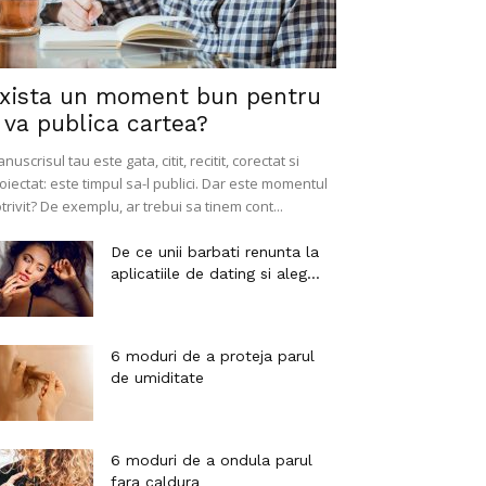
xista un moment bun pentru
 va publica cartea?
nuscrisul tau este gata, citit, recitit, corectat si
oiectat: este timpul sa-l publici. Dar este momentul
trivit? De exemplu, ar trebui sa tinem cont...
De ce unii barbati renunta la
aplicatiile de dating si aleg...
6 moduri de a proteja parul
de umiditate
6 moduri de a ondula parul
fara caldura