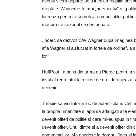
ascutit si era departe de a incalca regulile obi
dreptate. Wagner este mai „perspectiv” si „polit
lucreaza pentru a-si proteja comunitatile, publ
masura ce sezonul se desfasoara.
„Incerc sa dezvolt CW Wagner dupa imaginea bar
afla Wagner si au lucrat in fortele de ordine”, a 
lor.”
HuffPost l-a prins din urma cu Pierce pentru a vor
insuflat regretatul tata si de ce nu-l deranjeaza
decenii.
Trebuie sa vii dintr-un loc de autenticitate. Cel
la propria umanitate si apoi sa adaugati alte ele
devenit ofiteri de politie si care mi-au spus in 
devenit ofiter. Unul dintre ei a devenit ofiter din
comunitatii lor. Ma gandesc la domnul Joes si la