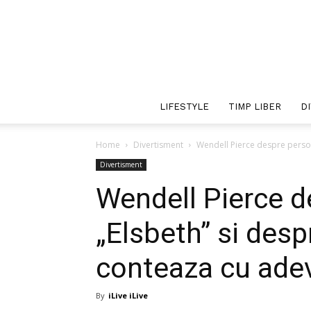
LIFESTYLE
TIMP LIBER
D
Home
Divertisment
Wendell Pierce despre persona
Divertisment
Wendell Pierce d
„Elsbeth” si desp
conteaza cu ade
By
iLive iLive