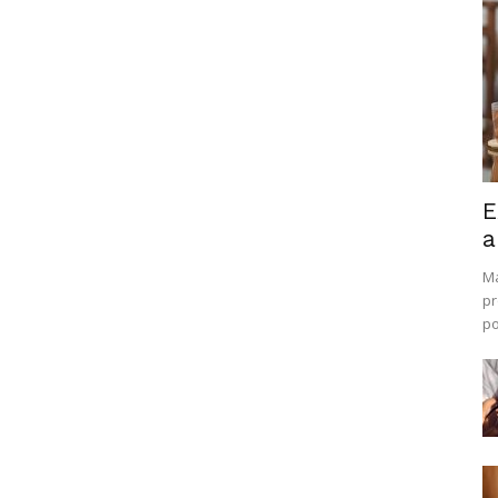
E
a
Ma
pr
po