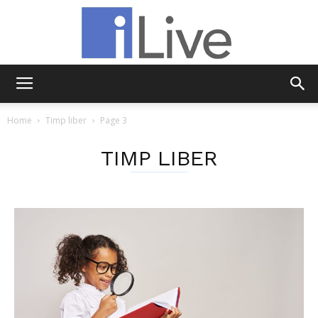
iLive
Home
Timp liber
Page 3
TIMP LIBER