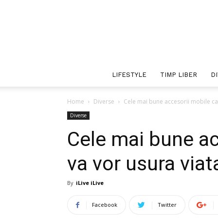
LIFESTYLE
TIMP LIBER
D
Home
Diverse
Cele mai bune accesorii mobile ca
Diverse
Cele mai bune ac
va vor usura viat
By
iLive iLive
Facebook
Twitter