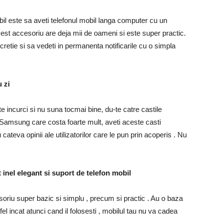
abil este sa aveti telefonul mobil langa computer cu un
est accesoriu are deja mii de oameni si este super practic.
cretie si sa vedeti in permanenta notificarile cu o simpla
 zi
 te incurci si nu suna tocmai bine, du-te catre castile
Samsung care costa foarte mult, aveti aceste casti
u cateva opinii ale utilizatorilor care le pun prin acoperis . Nu
 inel elegant si suport de telefon mobil
oriu super bazic si simplu , precum si practic . Au o baza
tfel incat atunci cand il folosesti , mobilul tau nu va cadea