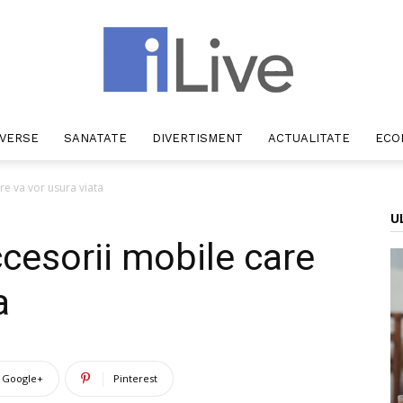
IVERSE
SANATATE
DIVERTISMENT
ACTUALITATE
ECO
iLive
re va vor usura viata
U
cesorii mobile care
a
Google+
Pinterest