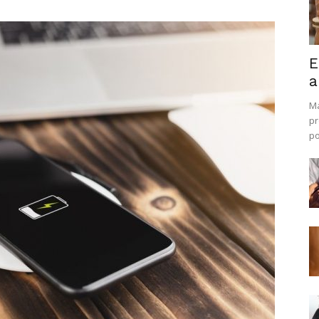
E
a
Ma
pr
po