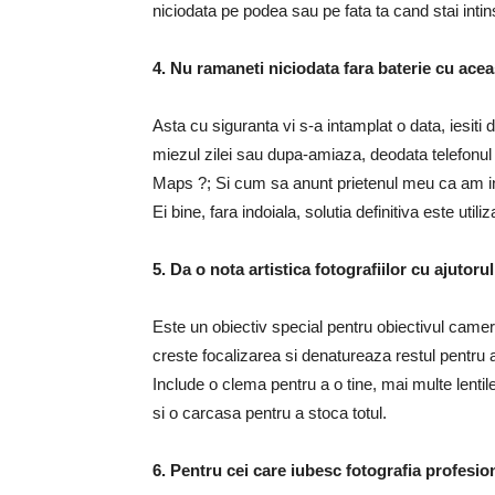
niciodata pe podea sau pe fata ta cand stai intins 
4. Nu ramaneti niciodata fara baterie cu acea
Asta cu siguranta vi s-a intamplat o data, iesiti 
miezul zilei sau dupa-amiaza, deodata telefonul
Maps ?; Si cum sa anunt prietenul meu ca am in
Ei bine, fara indoiala, solutia definitiva este utili
5. Da o nota artistica fotografiilor cu ajutoru
Este un obiectiv special pentru obiectivul camer
creste focalizarea si denatureaza restul pentru a 
Include o clema pentru a o tine, mai multe lentil
si o carcasa pentru a stoca totul.
6. Pentru cei care iubesc fotografia profesio