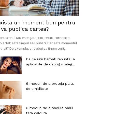
xista un moment bun pentru
 va publica cartea?
nuscrisul tau este gata, citit, recitit, corectat si
oiectat: este timpul sa-l publici. Dar este momentul
trivit? De exemplu, ar trebui sa tinem cont...
De ce unii barbati renunta la
aplicatiile de dating si aleg...
6 moduri de a proteja parul
de umiditate
6 moduri de a ondula parul
fara caldura