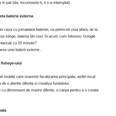
in pat (da, recunoaste-ti, ti s-a intamplat) .
sta baterie externa
din casa cu jumatatea bateriei, va petreceti ziua afara, iar la
 se stinge, bateria din nou! Si acum cum folosesc Google
tarziat cu 10 minute?
zarea unei baterii externe .
l fisheye-ului
ei mobile care mareste focalizarea principala, astfel incat
da o atentie diferita si creativa fundalului.
e cu dimensiuni de marire diferite, o carpa pentru a o curata
nala