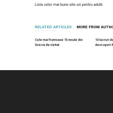
Lista celor mai bune site-uri pentru adulti
RELATED ARTICLES
MORE FROM AUTH
Cele mai frumoase 15 insule din
10 lucruri d
Grecia de vizitat
descoperi 