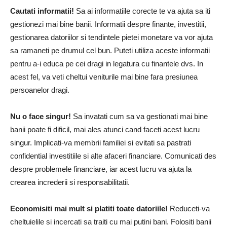
Cautati informatii!
Sa ai informatiile corecte te va ajuta sa iti
gestionezi mai bine banii. Informatii despre finante, investitii,
gestionarea datoriilor si tendintele pietei monetare va vor ajuta
sa ramaneti pe drumul cel bun. Puteti utiliza aceste informatii
pentru a-i educa pe cei dragi in legatura cu finantele dvs. In
acest fel, va veti cheltui veniturile mai bine fara presiunea
persoanelor dragi.
Nu o face singur!
Sa invatati cum sa va gestionati mai bine
banii poate fi dificil, mai ales atunci cand faceti acest lucru
singur. Implicati-va membrii familiei si evitati sa pastrati
confidential investitiile si alte afaceri financiare. Comunicati des
despre problemele financiare, iar acest lucru va ajuta la
crearea increderii si responsabilitatii.
Economisiti mai mult si platiti toate datoriile!
Reduceti-va
cheltuielile si incercati sa traiti cu mai putini bani. Folositi banii