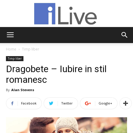
iLive
Home
Timp liber
Timp liber
Dragobete – Iubire in stil
romanesc
By
Alan Stevens
Facebook
Twitter
Google+