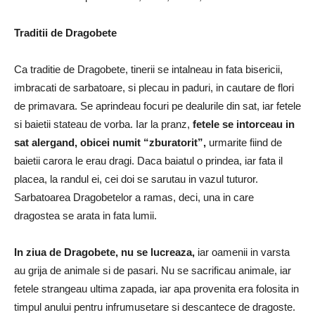
Traditii de Dragobete
Ca traditie de Dragobete, tinerii se intalneau in fata bisericii,
imbracati de sarbatoare, si plecau in paduri, in cautare de flori
de primavara. Se aprindeau focuri pe dealurile din sat, iar fetele
si baietii stateau de vorba. Iar la pranz,
fetele se intorceau in
sat alergand, obicei numit “zburatorit”,
urmarite fiind de
baietii carora le erau dragi. Daca baiatul o prindea, iar fata il
placea, la randul ei, cei doi se sarutau in vazul tuturor.
Sarbatoarea Dragobetelor a ramas, deci, una in care
dragostea se arata in fata lumii.
In ziua de Dragobete, nu se lucreaza,
iar oamenii in varsta
au grija de animale si de pasari. Nu se sacrificau animale, iar
fetele strangeau ultima zapada, iar apa provenita era folosita in
timpul anului pentru infrumusetare si descantece de dragoste.