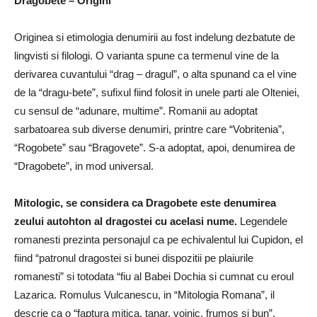
Dragobete – Origini
Originea si etimologia denumirii au fost indelung dezbatute de
lingvisti si filologi. O varianta spune ca termenul vine de la
derivarea cuvantului “drag – dragul”, o alta spunand ca el vine
de la “dragu-bete”, sufixul fiind folosit in unele parti ale Olteniei,
cu sensul de “adunare, multime”. Romanii au adoptat
sarbatoarea sub diverse denumiri, printre care “Vobritenia”,
“Rogobete” sau “Bragovete”. S-a adoptat, apoi, denumirea de
“Dragobete”, in mod universal.
Mitologic, se considera ca Dragobete este denumirea
zeului autohton al dragostei cu acelasi nume.
Legendele
romanesti prezinta personajul ca pe echivalentul lui Cupidon, el
fiind “patronul dragostei si bunei dispozitii pe plaiurile
romanesti” si totodata “fiu al Babei Dochia si cumnat cu eroul
Lazarica. Romulus Vulcanescu, in “Mitologia Romana”, il
descrie ca o “faptura mitica, tanar, voinic, frumos si bun”.