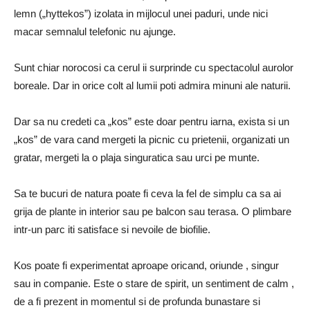
lemn („hyttekos”) izolata in mijlocul unei paduri, unde nici
macar semnalul telefonic nu ajunge.
Sunt chiar norocosi ca cerul ii surprinde cu spectacolul aurolor
boreale. Dar in orice colt al lumii poti admira minuni ale naturii.
Dar sa nu credeti ca „kos” este doar pentru iarna, exista si un
„kos” de vara cand mergeti la picnic cu prietenii, organizati un
gratar, mergeti la o plaja singuratica sau urci pe munte.
Sa te bucuri de natura poate fi ceva la fel de simplu ca sa ai
grija de plante in interior sau pe balcon sau terasa. O plimbare
intr-un parc iti satisface si nevoile de biofilie.
Kos poate fi experimentat aproape oricand, oriunde , singur
sau in companie. Este o stare de spirit, un sentiment de calm ,
de a fi prezent in momentul si de profunda bunastare si