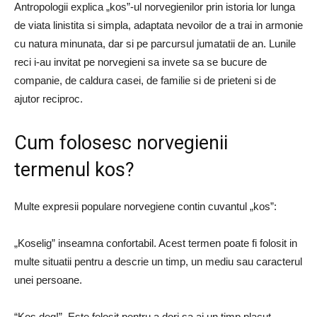
Antropologii explica „kos”-ul norvegienilor prin istoria lor lunga
de viata linistita si simpla, adaptata nevoilor de a trai in armonie
cu natura minunata, dar si pe parcursul jumatatii de an. Lunile
reci i-au invitat pe norvegieni sa invete sa se bucure de
companie, de caldura casei, de familie si de prieteni si de
ajutor reciproc.
Cum folosesc norvegienii
termenul kos?
Multe expresii populare norvegiene contin cuvantul „kos”:
„Koselig” inseamna confortabil. Acest termen poate fi folosit in
multe situatii pentru a descrie un timp, un mediu sau caracterul
unei persoane.
“Kos deg!” Este folosit pentru a dori sa ai un timp placut.