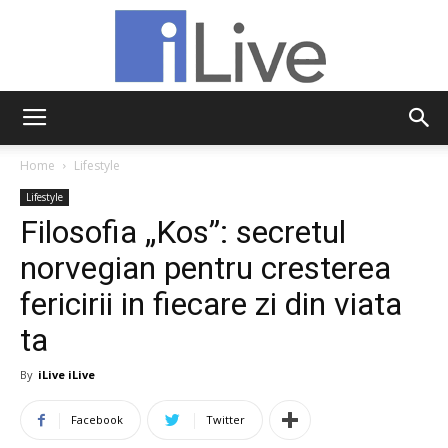
iLive
Home
Lifestyle
Lifestyle
Filosofia „Kos”: secretul
norvegian pentru cresterea
fericirii in fiecare zi din viata
ta
By
iLive iLive
Facebook
Twitter