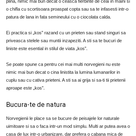
plina, nimic mai bun decat o ceasca fierbinte de ceai in maini si
o chifla cu scortisoara proaspat copta sau sa te infasesti intr-o
patura de lana in fata semineului cu o ciocolata calda.
Ei practica si „kos” razand cu un prieten sau stand singuri sa
priveasca stelele sau muntii inzapeziti. A sti sa te bucuri de
liniste este esential in stilul de viata „kos”.
Se poate spune ca pentru cei mai multi norvegieni nu este
nimic mai bun decat o cina linistita la lumina lumanarilor in
cuplu sau cu cativa prieteni. A sti sa ai grija si sa-ti tii prietenii
aproape este „kos”.
Bucura-te de natura
Norvegienii le place sa se bucure de peisajele lor naturale
uimitoare si sa o faca intr-un mod simplu. Multi ar putea avea o
casa de lux intr-o urbanizare, dar prefera o cabana mica de