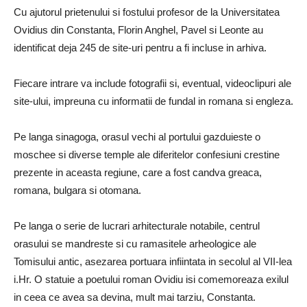
Cu ajutorul prietenului si fostului profesor de la Universitatea
Ovidius din Constanta, Florin Anghel, Pavel si Leonte au
identificat deja 245 de site-uri pentru a fi incluse in arhiva.
Fiecare intrare va include fotografii si, eventual, videoclipuri ale
site-ului, impreuna cu informatii de fundal in romana si engleza.
Pe langa sinagoga, orasul vechi al portului gazduieste o
moschee si diverse temple ale diferitelor confesiuni crestine
prezente in aceasta regiune, care a fost candva greaca,
romana, bulgara si otomana.
Pe langa o serie de lucrari arhitecturale notabile, centrul
orasului se mandreste si cu ramasitele arheologice ale
Tomisului antic, asezarea portuara infiintata in secolul al VII-lea
i.Hr. O statuie a poetului roman Ovidiu isi comemoreaza exilul
in ceea ce avea sa devina, mult mai tarziu, Constanta.