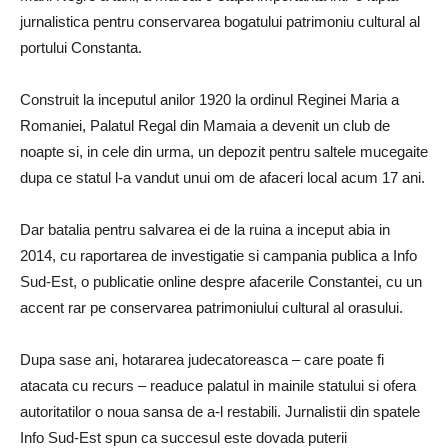
jurnalistica pentru conservarea bogatului patrimoniu cultural al
portului Constanta.
Construit la inceputul anilor 1920 la ordinul Reginei Maria a
Romaniei, Palatul Regal din Mamaia a devenit un club de
noapte si, in cele din urma, un depozit pentru saltele mucegaite
dupa ce statul l-a vandut unui om de afaceri local acum 17 ani.
Dar batalia pentru salvarea ei de la ruina a inceput abia in
2014, cu raportarea de investigatie si campania publica a Info
Sud-Est, o publicatie online despre afacerile Constantei, cu un
accent rar pe conservarea patrimoniului cultural al orasului.
Dupa sase ani, hotararea judecatoreasca – care poate fi
atacata cu recurs – readuce palatul in mainile statului si ofera
autoritatilor o noua sansa de a-l restabili. Jurnalistii din spatele
Info Sud-Est spun ca succesul este dovada puterii