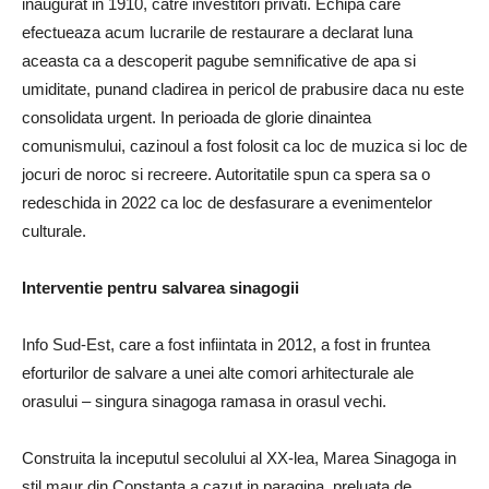
inaugurat in 1910, catre investitori privati. Echipa care
efectueaza acum lucrarile de restaurare a declarat luna
aceasta ca a descoperit pagube semnificative de apa si
umiditate, punand cladirea in pericol de prabusire daca nu este
consolidata urgent. In perioada de glorie dinaintea
comunismului, cazinoul a fost folosit ca loc de muzica si loc de
jocuri de noroc si recreere. Autoritatile spun ca spera sa o
redeschida in 2022 ca loc de desfasurare a evenimentelor
culturale.
Interventie pentru salvarea sinagogii
Info Sud-Est, care a fost infiintata in 2012, a fost in fruntea
eforturilor de salvare a unei alte comori arhitecturale ale
orasului – singura sinagoga ramasa in orasul vechi.
Construita la inceputul secolului al XX-lea, Marea Sinagoga in
stil maur din Constanta a cazut in paragina, preluata de