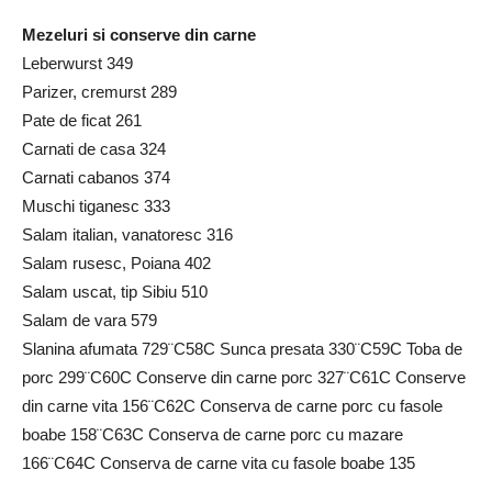
Mezeluri si conserve din carne
Leberwurst 349
Parizer, cremurst 289
Pate de ficat 261
Carnati de casa 324
Carnati cabanos 374
Muschi tiganesc 333
Salam italian, vanatoresc 316
Salam rusesc, Poiana 402
Salam uscat, tip Sibiu 510
Salam de vara 579
Slanina afumata 729¨C58C Sunca presata 330¨C59C Toba de
porc 299¨C60C Conserve din carne porc 327¨C61C Conserve
din carne vita 156¨C62C Conserva de carne porc cu fasole
boabe 158¨C63C Conserva de carne porc cu mazare
166¨C64C Conserva de carne vita cu fasole boabe 135