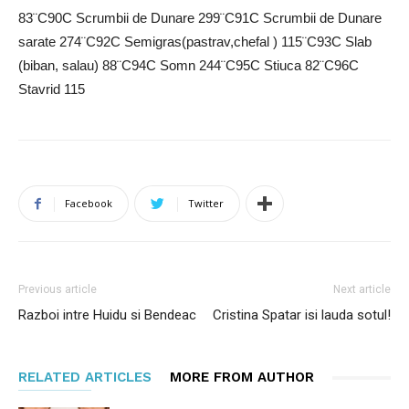
83¨C90C Scrumbii de Dunare 299¨C91C Scrumbii de Dunare
sarate 274¨C92C Semigras(pastrav,chefal ) 115¨C93C Slab
(biban, salau) 88¨C94C Somn 244¨C95C Stiuca 82¨C96C
Stavrid 115
Facebook
Twitter
Previous article
Next article
Razboi intre Huidu si Bendeac
Cristina Spatar isi lauda sotul!
RELATED ARTICLES
MORE FROM AUTHOR