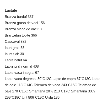
Lactate
Branza burduf 337
Branza grasa de vaci 156
Branza slaba de vaci 97
Branzeturi topite 366
Cascaval 382
Iaurt gras 55
Iaurt slab 30
Lapte batut 64
Lapte praf normal 498
Lapte vaca integral 67
Lapte vaca degresat 50¨C12C Lapte de capra 67¨C13C Lapte
de oaie 113¨C14C Telemea de vaca 243¨C15C Telemea de
oaie 270¨C16C Smantana 20% 213¨C17C Smantana 30%
299¨C18C Unt 806¨C19C Urda 136