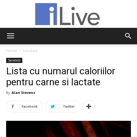
iLive
Home
Sanatate
Sanatate
Lista cu numarul caloriilor
pentru carne si lactate
By
Alan Stevens
Facebook
Twitter