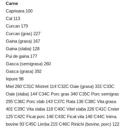
Carne
Caprioara 100
Cal 113
Curcan 179
Curcan (gras) 227
Gaina (grasa) 167
Gaina (slaba) 128
Pui de gaina 177
Gasca (semigrasa) 260
Gasca (grasa) 392
Iepure 98
Miel 260¨C31C Mistret 114¨C32C Oaie (grasa) 331¨C33C
Oaie (slaba) 144¨C34C Porc gras 340¨C35C Porc semigras
295¨C36C Porc slab 143¨C37C Rata 136¨C38C Vita grasa
401¨C39C Vita slaba 118¨C40C Vitel slaba 226¨C41C Creier
125¨C42C Ficat porc 146¨C43C Ficat vita 146¨C44C Inima
bovine 93¨C45C Limba 215¨C46C Rinichi (bovine, porc) 122