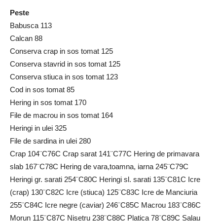
Peste
Babusca 113
Calcan 88
Conserva crap in sos tomat 125
Conserva stavrid in sos tomat 125
Conserva stiuca in sos tomat 123
Cod in sos tomat 85
Hering in sos tomat 170
File de macrou in sos tomat 164
Heringi in ulei 325
File de sardina in ulei 280
Crap 104¨C76C Crap sarat 141¨C77C Hering de primavara
slab 167¨C78C Hering de vara,toamna, iarna 245¨C79C
Heringi gr. sarati 254¨C80C Heringi sl. sarati 135¨C81C Icre
(crap) 130¨C82C Icre (stiuca) 125¨C83C Icre de Manciuria
255¨C84C Icre negre (caviar) 246¨C85C Macrou 183¨C86C
Morun 115¨C87C Nisetru 238¨C88C Platica 78¨C89C Salau