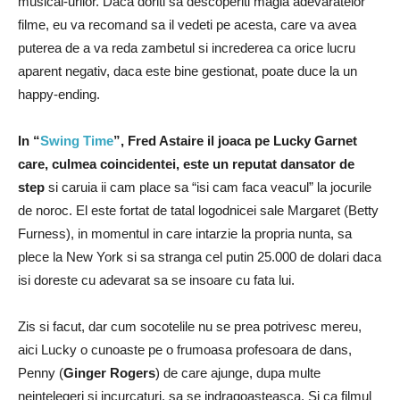
musical-urilor. Daca doriti sa descoperiti magia adevaratelor
filme, eu va recomand sa il vedeti pe acesta, care va avea
puterea de a va reda zambetul si increderea ca orice lucru
aparent negativ, daca este bine gestionat, poate duce la un
happy-ending.
In “
Swing Time
”, Fred Astaire il joaca pe Lucky Garnet
care, culmea coincidentei, este un reputat dansator de
step
si caruia ii cam place sa “isi cam faca veacul” la jocurile
de noroc. El este fortat de tatal logodnicei sale Margaret (Betty
Furness), in momentul in care intarzie la propria nunta, sa
plece la New York si sa stranga cel putin 25.000 de dolari daca
isi doreste cu adevarat sa se insoare cu fata lui.
Zis si facut, dar cum socotelile nu se prea potrivesc mereu,
aici Lucky o cunoaste pe o frumoasa profesoara de dans,
Penny (
Ginger Rogers
) de care ajunge, dupa multe
neintelegeri si incurcaturi, sa se indragoasteasca. Si ca filmul