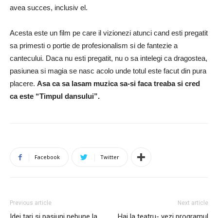
avea succes, inclusiv el.
Acesta este un film pe care il vizionezi atunci cand esti pregatit
sa primesti o portie de profesionalism si de fantezie a
cantecului. Daca nu esti pregatit, nu o sa intelegi ca dragostea,
pasiunea si magia se nasc acolo unde totul este facut din pura
placere.
Asa ca sa lasam muzica sa-si faca treaba si cred
ca este “Timpul dansului”.
Facebook
Twitter
Previous article
Next article
Idei tari si pasiuni nebune la
Hai la teatru- vezi programul