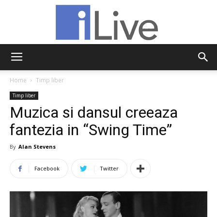
iLive
Home
Timp liber
Timp liber
Muzica si dansul creeaza
fantezia in “Swing Time”
By
Alan Stevens
Facebook
Twitter