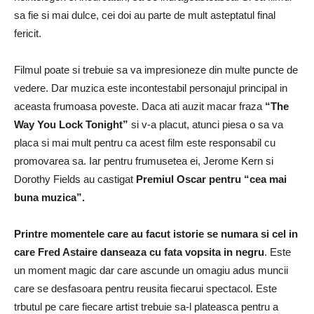
sa fie si mai dulce, cei doi au parte de mult asteptatul final
fericit.
Filmul poate si trebuie sa va impresioneze din multe puncte de
vedere. Dar muzica este incontestabil personajul principal in
aceasta frumoasa poveste. Daca ati auzit macar fraza
“The
Way You Lock Tonight”
si v-a placut, atunci piesa o sa va
placa si mai mult pentru ca acest film este responsabil cu
promovarea sa. Iar pentru frumusetea ei, Jerome Kern si
Dorothy Fields au castigat
Premiul Oscar pentru “cea mai
buna muzica”.
Printre momentele care au facut istorie se numara si cel in
care Fred Astaire danseaza cu fata vopsita in negru
. Este
un moment magic dar care ascunde un omagiu adus muncii
care se desfasoara pentru reusita fiecarui spectacol. Este
trbutul pe care fiecare artist trebuie sa-l plateasca pentru a