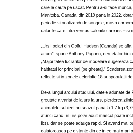
care le cauta pe uscat. Pentru a-si face munca, oa
Manitoba, Canada, din 2019 pana in 2022, dotand
periodic si analizandu-le sangele, masa corporala
caloriile care intra versus caloriile care ies – si 
„Ursii polari din Golful Hudson [Canada] se afla 
acum”, spune Anthony Pagano, cercetator biolog l
„Majoritatea lucrarilor de modelare sugereaza ca 
habitatul lor principal [pe gheata].” Scaderea z
reflecte si in zonele celorlalte 18 subpopulatii de
De-a lungul arcului studiului, datele adunate de P
greutate a variat de la urs la urs, pierderea zil
animalele subiect au scazut pana la 1,7 kg (3,75
atunci cand un urs polar adult mascul poate incl
lbs), dar se poate adauga rapid. Si avand mai put
calatoreasca pe distante din ce in ce mai mari p