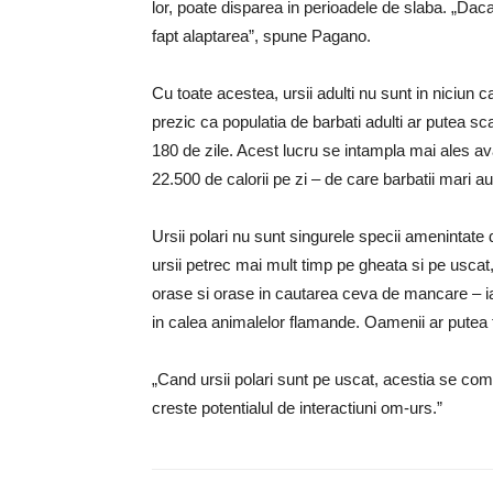
lor, poate disparea in perioadele de slaba. „Dac
fapt alaptarea”, spune Pagano.
Cu toate acestea, ursii adulti nu sunt in niciun c
prezic ca populatia de barbati adulti ar putea 
180 de zile. Acest lucru se intampla mai ales a
22.500 de calorii pe zi – de care barbatii mari a
Ursii polari nu sunt singurele specii amenintate 
ursii petrec mai mult timp pe gheata si pe uscat
orase si orase in cautarea ceva de mancare – iar 
in calea animalelor flamande. Oamenii ar putea f
„Cand ursii polari sunt pe uscat, acestia se com
creste potentialul de interactiuni om-urs.”