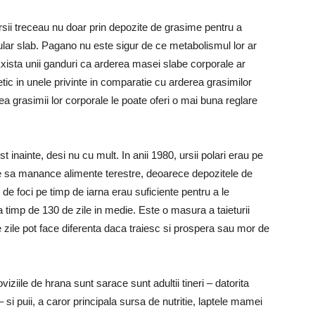
rsii treceau nu doar prin depozite de grasime pentru a
ular slab. Pagano nu este sigur de ce metabolismul lor ar
Exista unii ganduri ca arderea masei slabe corporale ar
tic in unele privinte in comparatie cu arderea grasimilor
 grasimii lor corporale le poate oferi o mai buna reglare
 inainte, desi nu cu mult. In anii 1980, ursii polari erau pe
oie sa manance alimente terestre, deoarece depozitele de
de foci pe timp de iarna erau suficiente pentru a le
 timp de 130 de zile in medie. Este o masura a taieturii
e zile pot face diferenta daca traiesc si prospera sau mor de
viziile de hrana sunt sarace sunt adultii tineri – datorita
– si puii, a caror principala sursa de nutritie, laptele mamei