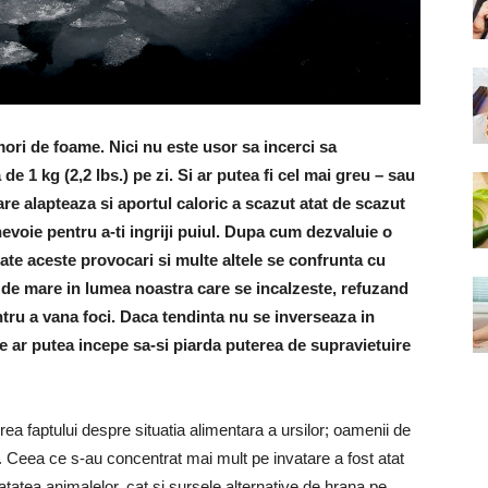
ori de foame. Nici nu este usor sa incerci sa
de 1 kg (2,2 lbs.) pe zi. Si ar putea fi cel mai greu – sau
are alapteaza si aportul caloric a scazut atat de scazut
nevoie pentru a-ti ingriji puiul. Dupa cum dezvaluie o
te aceste provocari si multe altele se confrunta cu
tii de mare in lumea noastra care se incalzeste, refuzand
tru a vana foci. Daca tendinta nu se inverseaza in
ie ar putea incepe sa-si piarda puterea de supravietuire
lirea faptului despre situatia alimentara a ursilor; oamenii de
. Ceea ce s-au concentrat mai mult pe invatare a fost atat
atatea animalelor, cat si sursele alternative de hrana pe