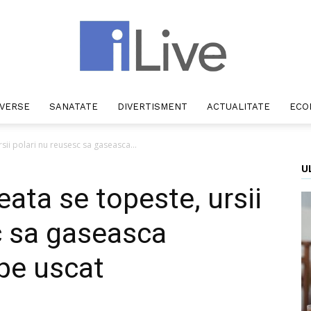
IVERSE
SANATATE
DIVERTISMENT
ACTUALITATE
ECO
iLive
sii polari nu reusesc sa gaseasca...
U
ata se topeste, ursii
c sa gaseasca
 pe uscat