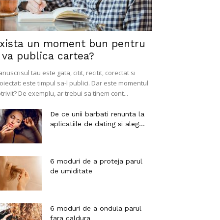
xista un moment bun pentru
 va publica cartea?
nuscrisul tau este gata, citit, recitit, corectat si
oiectat: este timpul sa-l publici. Dar este momentul
trivit? De exemplu, ar trebui sa tinem cont...
De ce unii barbati renunta la
aplicatiile de dating si aleg...
6 moduri de a proteja parul
de umiditate
6 moduri de a ondula parul
fara caldura