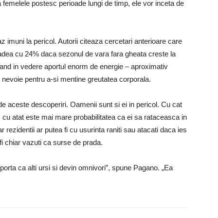
a femelele postesc perioade lungi de timp, ele vor inceta de
az imuni la pericol. Autorii citeaza cercetari anterioare care
scadea cu 24% daca sezonul de vara fara gheata creste la
vand in vedere aportul enorm de energie – aproximativ
u nevoie pentru a-si mentine greutatea corporala.
de aceste descoperiri. Oamenii sunt si ei in pericol. Cu cat
, cu atat este mai mare probabilitatea ca ei sa rataceasca in
rezidentii ar putea fi cu usurinta raniti sau atacati daca ies
i chiar vazuti ca surse de prada.
porta ca alti ursi si devin omnivori”, spune Pagano. „Ea