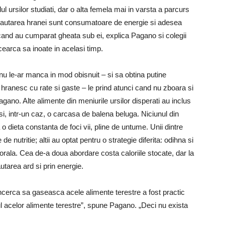
ul ursilor studiati, dar o alta femela mai in varsta a parcurs
in cautarea hranei sunt consumatoare de energie si adesea
ci cand au cumparat gheata sub ei, explica Pagano si colegii
cearca sa inoate in acelasi timp.
nu le-ar manca in mod obisnuit – si sa obtina putine
e hranesc cu rate si gaste – le prind atunci cand nu zboara si
ano. Alte alimente din meniurile ursilor disperati au inclus
si, intr-un caz, o carcasa de balena beluga. Niciunul din
 o dieta constanta de foci vii, pline de untume. Unii dintre
e nutritie; altii au optat pentru o strategie diferita: odihna si
rala. Cea de-a doua abordare costa caloriile stocate, dar la
autarea ard si prin energie.
ncerca sa gaseasca acele alimente terestre a fost practic
 acelor alimente terestre”, spune Pagano. „Deci nu exista