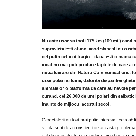
Nu este usor sa inoti 175 km (109 mi.) cand m
supravietuiesti atunci cand slabesti cu o rata 
cel putin cel mai tragic – daca esti o mama c
incat nu mai poti produce laptele de care ai 
noua lucrare din Nature Communications, toa
ursii polari ai lumii, datorita disparitiei ghe
animalelor o platforma de care au nevoie pen
curand, cei 26.000 de ursi polari din salbatic
inainte de mijlocul acestui secol.
Cercetatorii au fost mai putin interesati de stabi
stiinta sunt deja constienti de aceasta problema
cat de grav afecteaza pierderea nutritionala san