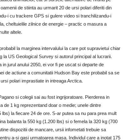
menii de stiinta au urmarit 20 de ursi polari diferiti din
u-i cu trackere GPS si gulere video si tranchilizandu-i
, cheltuielile zilnice de energie – practic o masura a
multe altele.
probabil la marginea intervalului la care pot supravietui chiar
a US Geological Survey si autorul principal al lucrarii.
in jurul anului 2050, ei vor fi pe uscat si departe de
onei de actiune a comunitatii Hudson Bay este probabil sa se
 ursi polari imprastiate in intreaga Arctica.
agano si colegii sai au fost ingrijoratoare. Pierderea in
nica de 1 kg reprezentand doar o medie; unele dintre
 lbs) la fiecare 24 de ore. S-ar putea sa nu para prea mult
ina balanta la 550 kg (1.200 lbs) si o femela la 320 kg (700
ine dispozitii de mancare, ursii infometati trebuie sa
entru a-si gasi urmatoarea masa. Individul care a inotat 175