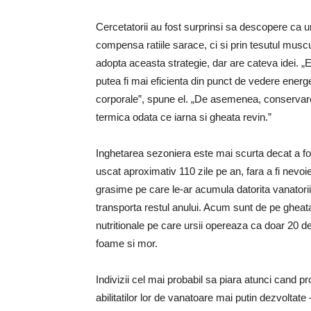
Cercetatorii au fost surprinsi sa descopere ca u
compensa ratiile sarace, ci si prin tesutul musc
adopta aceasta strategie, dar are cateva idei. „
putea fi mai eficienta din punct de vedere energe
corporale”, spune el. „De asemenea, conservarea
termica odata ce iarna si gheata revin.”
Inghetarea sezoniera este mai scurta decat a fost
uscat aproximativ 110 zile pe an, fara a fi nev
grasime pe care le-ar acumula datorita vanatorii 
transporta restul anului. Acum sunt de pe gheata
nutritionale pe care ursii opereaza ca doar 20 d
foame si mor.
Indivizii cel mai probabil sa piara atunci cand pro
abilitatilor lor de vanatoare mai putin dezvoltate 