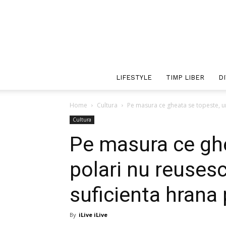
LIFESTYLE
TIMP LIBER
D
Home
Cultura
Pe masura ce gheata se topeste, ur
Cultura
Pe masura ce ghe
polari nu reuses
suficienta hrana
By
iLive iLive