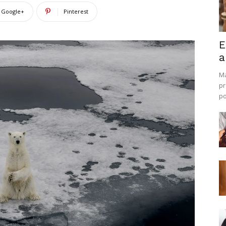
Google+
Pinterest
E
a
Ma
pr
po