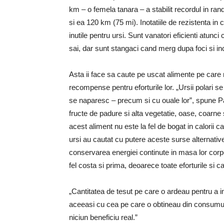
km – o femela tanara – a stabilit recordul in rand
si ea 120 km (75 mi). Inotatiile de rezistenta 
inutile pentru ursi. Sunt vanatori eficienti atun
sai, dar sunt stangaci cand merg dupa foci si in
Asta ii face sa caute pe uscat alimente pe care 
recompense pentru eforturile lor. „Ursii polari s
se naparesc – precum si cu ouale lor”, spune Pag
fructe de padure si alta vegetatie, oase, coarne 
acest aliment nu este la fel de bogat in calorii ca
ursi au cautat cu putere aceste surse alternative d
conservarea energiei continute in masa lor corpo
fel costa si prima, deoarece toate eforturile si c
„Cantitatea de tesut pe care o ardeau pentru a i
aceeasi cu cea pe care o obtineau din consumul
niciun beneficiu real.”