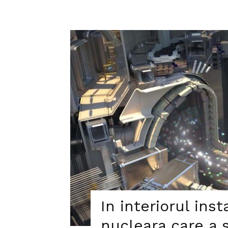
In interiorul inst
nucleara care a