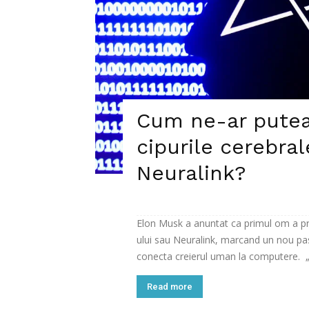
Cum ne-ar putea
cipurile cerebra
Neuralink?
Elon Musk a anuntat ca primul om a pri
ului sau Neuralink, marcand un nou pas
conecta creierul uman la computere. „P
Read more