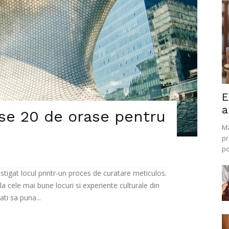
E
a
se 20 de orase pentru
Ma
pr
po
astigat locul printr-un proces de curatare meticulos.
 la cele mai bune locuri si experiente culturale din
ti sa puna...