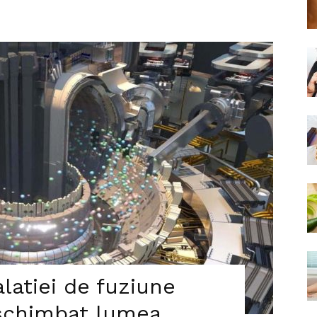
alatiei de fuziune
 schimbat lumea