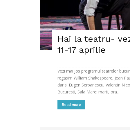
Hai la teatru- v
11-17 aprilie
Vezi mai jos programul teatrelor bucure
regasim William Shakespeare, Jean Paul
dar si Eugen Serbanescu, Valentin Nico
Bucuresti, Sala Mare: marti, ora...
Read more