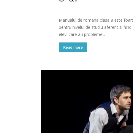
Manualul de romana clasa 8 este foarte 
pentru nivelul de studiu aferent si fiind
elevi care au probleme...
Read more