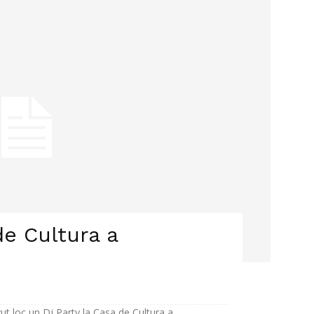
de Cultura a
vut loc un Dj Party la Casa de Cultura a