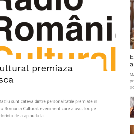
E
a
ultural premiaza
Ma
sca
pr
po
zilu sunt cateva dintre personalitatile premiate in
adio Romania Cultural, eveniment care a avut loc pe
orinta de a aplauda la...