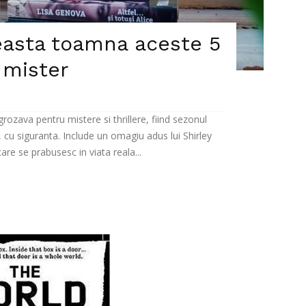
easta toamna aceste 5
 mister
zava pentru mistere si thrillere, fiind sezonul
, cu siguranta. Include un omagiu adus lui Shirley
are se prabusesc in viata reala...