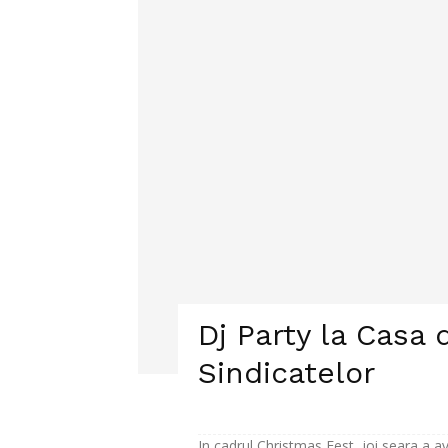
Dj Party la Casa 
Sindicatelor
In cadrul Christmas Fest, joi seara a a